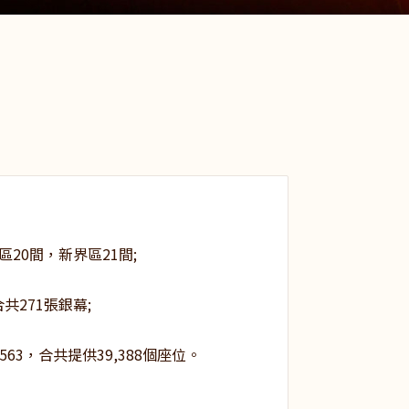
20間，新界區21間;
共271張銀幕;
563，合共提供39,388個座位。