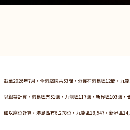
截至2026年7月，全港戲院共53間，分佈在港島區12間，九龍區
以銀幕計算，港島區有51張，九龍區117張，新界區103張，合
如以座位計算，港島區有6,278位，九龍區18,547，新界區14,