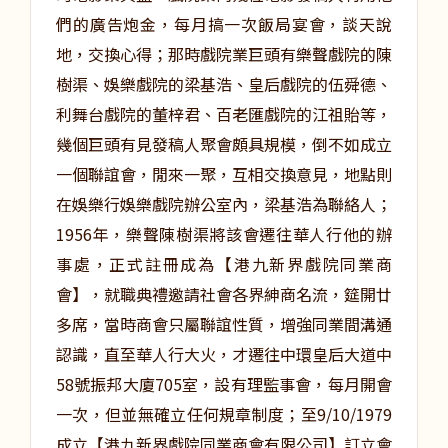
們的廣告炮金，每月搞一次飯局宴會，談天說
地，交換心得；那時戲院業巨頭有樂聲戲院的陳
樹渠、娛樂戲院的梁基浩、皇后戲院的伍舜德、
利舞台戲院的董梓君、百老匯戲院的江祖貽等，
幾個巨頭有見發稿人聚會頗具規模，倒不如成立
一個聯誼會，閒來一聚，互相交換意見，地點則
在娛樂行娛樂戲院辦公室內，梁基浩為聯絡人；
1956年，樂聲陳樹渠將該會遷往華人行他的辦
事處，正式註冊成為【港九新界戲院同業商
會】，就職典禮邀請社會各界紳商名流，筵開廿
多席，當時商會只屬聯誼性質，增強同業間溝通
認識，直至華人行大火，才遷往中環皇后大道中
58號振邦大廈705室，設有理監事會，每月開會
一次，但並無確立任何規章制度；至9/10/1979
成立【港九新界戲院同業商會有限公司】訂立會