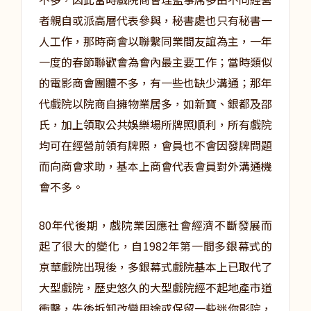
者親自或派高層代表參與，秘書處也只有秘書一
人工作，那時商會以聯繫同業間友誼為主，一年
一度的春節聯歡會為會內最主要工作；當時類似
的電影商會團體不多，有一些也缺少溝通；那年
代戲院以院商自擁物業居多，如新寶、銀都及邵
氏，加上領取公共娛樂場所牌照順利，所有戲院
均可在經營前領有牌照，會員也不會因發牌問題
而向商會求助，基本上商會代表會員對外溝通機
會不多。
80年代後期，戲院業因應社會經濟不斷發展而
起了很大的變化，自1982年第一間多銀幕式的
京華戲院出現後，多銀幕式戲院基本上已取代了
大型戲院，歷史悠久的大型戲院經不起地產市道
衝擊，先後拆卸改變用途或保留一些迷你影院，