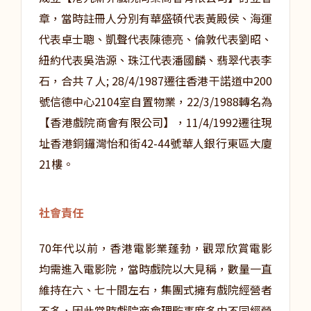
章，當時註冊人分別有華盛頓代表黃殿侯、海運
代表卓士聰、凱聲代表陳德亮、倫敦代表劉昭、
紐約代表吳浩源、珠江代表潘國麟、翡翠代表李
石，合共７人; 28/4/1987遷往香港干諾道中200
號信德中心2104室自置物業，22/3/1988轉名為
【香港戲院商會有限公司】，11/4/1992遷往現
址香港銅鑼灣怡和街42-44號華人銀行東區大廈
21樓。
社會責任
70年代以前，香港電影業蓬勃，觀眾欣賞電影
均需進入電影院，當時戲院以大見稱，數量一直
維持在六、七十間左右，集團式擁有戲院經營者
不多，因此當時戲院商會理監事席多由不同經營