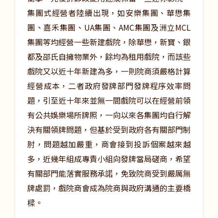
集團式經營者陸續出現，如安樂集團、華懋集
團、嘉禾集團、UA集團、AMC集團及洲立MCL
集團等均經營一些新建戲院，除華懋，新寶、銀
都及邵氏自擁物業外，餘均為租用戲院，而該些
戲院又以近十年新建為多，一則院商須嚴格計算
經營成本，二者政府發牌部門發牌程序效率問
題，引至近十年來並無一間戲院可以在經營前領
有公共娛樂場所牌照，一向以來各集團均自行解
決有關領牌問題，但基於受到政府各有關部門制
肘，問題越加嚴重，商會接到投訴個案越來越
多，近幾年組成專責小組向發牌當局磋商，希望
有關部門能落實服務承諾，免致院商受到嚴厲無
牌處罰，戲院商會成為院商與政府溝通的主要橋
樑。