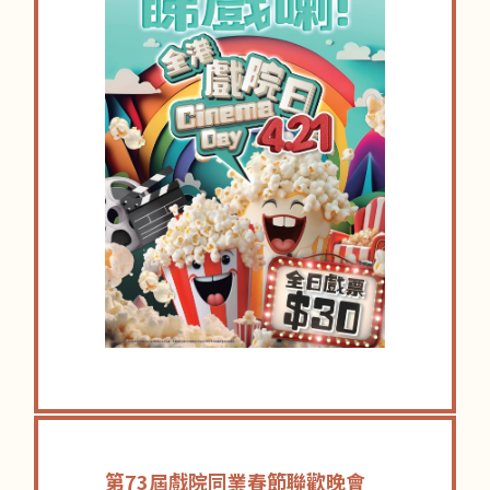
第73屆戲院同業春節聯歡晚會