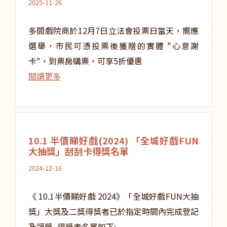
2025-11-26
多間戲院商於12月7日立法會投票日當天，嚮應
選舉，市民可憑投票後獲贈的實體 "心意謝
卡"，到票房購票，可享5折優惠
閱讀更多
10.1 半價睇好戲(2024) 「全城好戲FUN
大抽獎」刮刮卡得獎名單
2024-12-16
《 10.1半價睇好戲 2024》「全城好戲FUN大抽
獎」大獎及二獎得獎者已於指定時間內完成登記
及領獎, 得獎者名單如下: