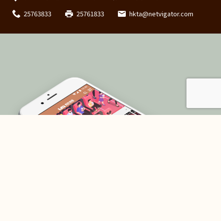
25763833
25761833
hkta@netvigator.com