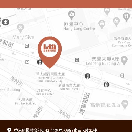
香港銅鑼灣怡和街42-44號華人銀行東區大廈21樓