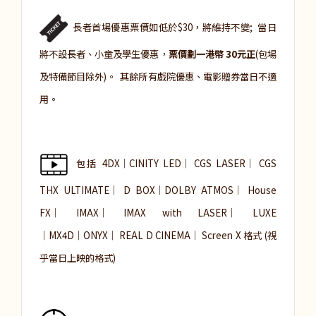
長者首場優惠票價如低於$30，將維持不變; 當日
將不設長者、小童及學生優惠，
票價劃一港幣 30元正
(包場
及特備節目除外)。 其餘所有戲院優惠、電影贈券當日不適
用。
包括 4DX│
CINITY LED│
CGS LASER│ CGS
THX ULTIMATE│ D BOX│DOLBY ATMOS│ House
FX│ IMAX│ IMAX with LASER│ LUXE
│MX4D│ONYX│ REAL D CINEMA│ Screen X 格式 (視
乎當日上映的格式)