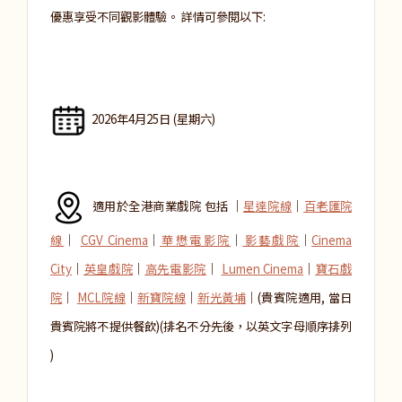
優惠享受不同觀影體驗。 詳情可參閱以下:
2026年4月25日 (星期六)
適用於全港商業戲院 包括 │
星達院線
│
百老匯院
線
│
CGV Cinema
│
華懋電影院
│
影藝戲院
│
Cinema
City
│
英皇戲院
│
高先電影院
│
Lumen Cinema
│
寶石戲
院
│
MCL院線
│
新寶院線
│
新光黃埔
│(貴賓院適用, 當日
貴賓院將不提供餐飲)(排名不分先後，以英文字母順序排列
)