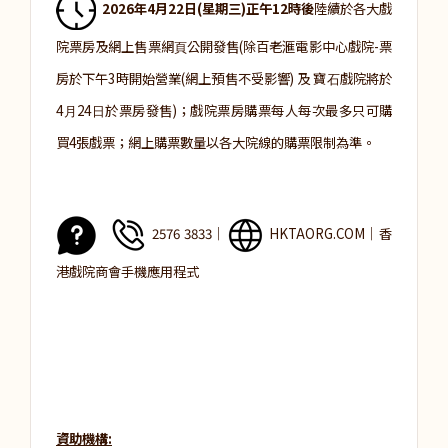
2026年4月22日(星期三)正午12時後
陸續於各⼤戲
院票房及網上售票網⾴公開發售(除百老滙電影中心戲院-票
房於下午3時開始營業(網上預售不受影響) 及 寶⽯戲院將於
4⽉24⽇於票房發售)；戲院票房購票每⼈每次最多只可購
買4張戲票；網上購票數量以各⼤院線的購票限制為準。
2576 3833│
HKTAORG.COM│香
港戲院商會手機應用程式
資助機構: