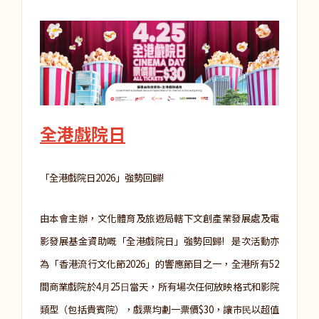
全港戲院日
「全港戲院日2026」強勢回歸!
由本會主辦，文化體育及旅遊局轄下文創產業發展處及電
影發展基金資助嘅「全港戲院日」強勢回歸! 是次活動亦
為「香港流行文化節2026」的響應節目之一，全港所有52
間商業戲院於4⽉25⽇當天，所有場次任何放映格式和影院
類型（包括貴賓院），戲票均劃一票價$30，讓市⺠以超值