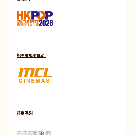
記者會場地贊助:
特別鳴謝: