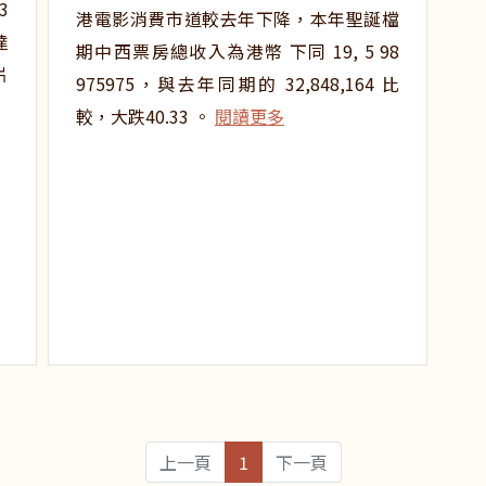
3
港電影消費市道較去年下降，本年聖誕檔
達
期中西票房總收入為港幣 下同 19, 5 98
片
975975，與去年同期的 32,848,164 比
較，大跌40.33 。
閱讀更多
上一頁
1
下一頁