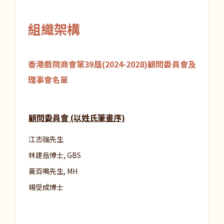
組織架構
香港戲院商會第39屆(2024-2028)顧問委員會及
理事會名單
顧問委員會 (以姓氏筆畫序)
江志強先生
林建岳博士, GBS
黃百鳴先生, MH
楊受成博士