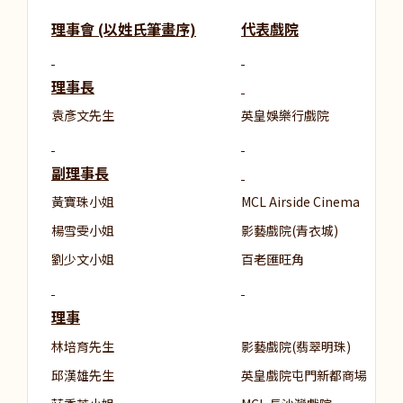
理事會 (以姓氏筆畫序)
代表戲院
理事長
袁彥文先生
英皇娛樂行戲院
副理事長
黃寶珠小姐
MCL Airside Cinema
楊雪雯小姐
影藝戲院(青衣城)
劉少文小姐
百老匯旺角
理事
林培育先生
影藝戲院(翡翠明珠)
邱漢雄先生
英皇戲院屯門新都商場