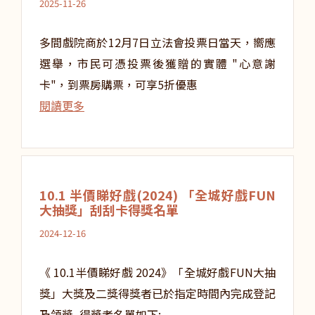
2025-11-26
多間戲院商於12月7日立法會投票日當天，嚮應
選舉，市民可憑投票後獲贈的實體 "心意謝
卡"，到票房購票，可享5折優惠
閱讀更多
10.1 半價睇好戲(2024) 「全城好戲FUN
大抽獎」刮刮卡得獎名單
2024-12-16
《 10.1半價睇好戲 2024》「全城好戲FUN大抽
獎」大獎及二獎得獎者已於指定時間內完成登記
及領獎, 得獎者名單如下: