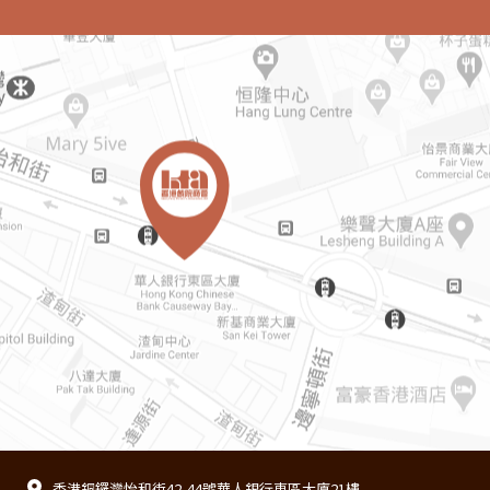
香港銅鑼灣怡和街42-44號華人銀行東區大廈21樓